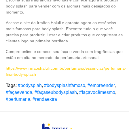
Escolha suas fragrâncias favoritas e comece agora a produzir
body splash para vender com os aromas mais desejados do
momento.
Acesse o site da Irmãos Haluli e garanta agora as essências
mais famosas para body splash. Encontre tudo o que você
precisa para produzir, lucrar e criar produtos que conquistam as
clientes logo na primeira borrifada.
Compre online e comece seu faça e venda com fragrâncias que
estão em alta no mercado da perfumaria artesanal.
https://www.irmaoshaluli.com.br/perfumaria/essencias/perfumaria-
fina-body-splash
Tags:
#bodysplah
,
#bodysplashfamoso
,
#empreender
,
#façaevenda
,
#façaseubodysplash
,
#façavocêmesmo
,
#perfumaria
,
#rendaextra