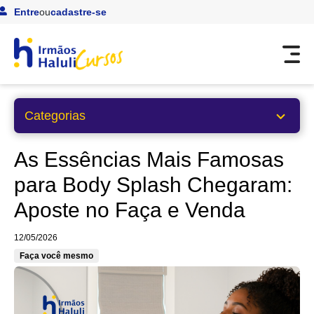
Entre
ou
cadastre-se
Categorias
Artesanato, Faça Você Mesmo
As Essências Mais Famosas
para Body Splash Chegaram:
Cursos
Aposte no Faça e Venda
Eventos, Faça Você Mesmo
Faça você mesmo
12/05/2026
Faça você mesmo
Institucional
Páscoa