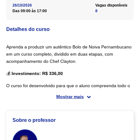
26/10/2026
Vagas disponíveis
Das 09:00 às 17:00
8
Detalhes do curso
Aprenda a produzir um autêntico Bolo de Noiva Pernambucano
em um curso completo, dividido em duas etapas, com
acompanhamento do Chef Clayton.
💰
Investimento: R$ 336,00
O curso foi desenvolvido para que o aluno compreenda todo o
processo de produção, desde a preparação da massa até a
Mostrar mais
finalização profissional do bolo.
📌 ETAPA 1 — AULA ONLINE
Sobre o professor
(Pré-prática)
Disponibilizada no grupo exclusivo da turma no WhatsApp,