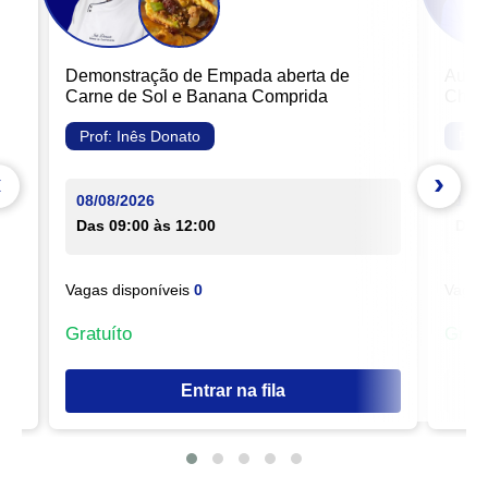
Noiva Pernambucano.
Conteúdo prático:
Demonstração de Empada aberta de
Aula 
✨
Glacê Mármore
Carne de Sol e Banana Comprida
Chef 
Pré-mármore
Prof:
Inês Donato
Pro
Ponto correto
‹
›
Aplicação no bolo
08/08/2026
10/0
Como evitar rachaduras
Das 09:00
às 12:00
Das 
Quinas perfeitas
Uso da cinta profissional para alisamento
Vagas disponíveis
0
Vagas
✨
Renda Comestível
Gratuíto
Gratu
Ponto correto
Produção e secagem
Entrar na fila
Aplicação perfeita no bolo
✨
Acabamento Artístico
Uso da pasta americana