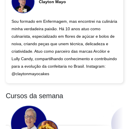
Clayton Mayo
mediante pagamento da inscrição.
Nesta etapa, o aluno aprenderá todo o processo de preparo do
bolo que será levado para a aula prática.
Sou formado em Enfermagem, mas encontrei na culinária
minha verdadeira paixão. Há 10 anos atuo como
Conteúdo:
culinarista, especializado em flores de açúcar e bolos de
Massa do bolo
noiva, criando peças que unem técnica, delicadeza e
Batimento correto: ponto ideal e erros comuns
criatividade. Atuo como parceiro das marcas Arcólor e
Seleção das frutas
Lully Candy, compartilhando conhecimento e contribuindo
Tipo de vinho adequado para o Bolo de Noiva
para a evolução da confeitaria no Brasil. Instagram:
Uso correto do forno (temperatura e ponto de assamento)
@claytonmayocakes
Preparo da forma: untagem, papel manteiga e
orientações para não formar barriga
Cursos da semana
📌 ETAPA 2 — AULA PRÁTICA
PRESENCIAL (Mão na Massa)
Momento de colocar o conhecimento em prática, aprendendo a
montagem, acabamento e decoração profissional do Bolo de