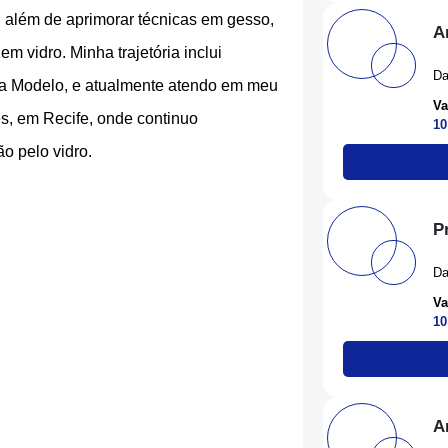
, além de aprimorar técnicas em gesso,
A
m vidro. Minha trajetória inclui
Da
ria Modelo, e atualmente atendo em meu
Va
es, em Recife, onde continuo
10
o pelo vidro.
P
Da
Va
10
A