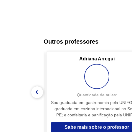
Outros professores
ias
Adriana Arregui
‹
 aulas:
Quantidade de aulas:
sanal
Sou graduada em gastronomia pela UNIFG
graduada em cozinha internacional no S
PE; e confeitaria e panificação pela UNI
tenho curso de formação em massas, piz
o professor
Sabe mais sobre o professor
doces italianos pela academia de Firense;