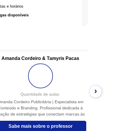
tas e horários
gas disponíveis
Fazer inscrição
Amanda Cordeiro & Tamyris Pacas
›
Quantidade de aulas:
Qua
manda Cordeiro Publicitária | Especialista em
Apaixonada por co
onteúdo e Branding. Profissional dedicada à
começou sua jor
iação de estratégias que conectam marcas às
mãe, onde desco
pessoas de forma autêntica, criativa e
ingredientes si
Sabe mais sobre o professor
Sabe mai
impactante. Tamyris Pacas Jornalista | Pós-
longo dos anos, 