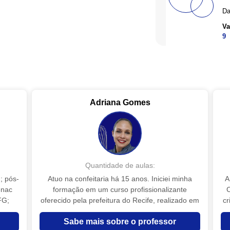
Da
Va
9
Adriana Gomes
Quantidade de aulas:
; pós-
Atuo na confeitaria há 15 anos. Iniciei minha
A
enac
formação em um curso profissionalizante
C
FG;
oferecido pela prefeitura do Recife, realizado em
cr
zas e
um centro comunitário do meu bairro. Mas
Sabe mais sobre o professor
 curso
desde os meus 12 anos já fazia bolos para a