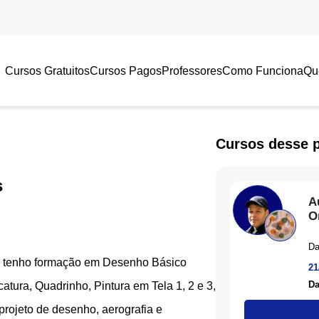
Cursos Gratuitos
Cursos Pagos
Professores
Como Funciona
Qu
Cursos desse 
s
A
O
Da
 e tenho formação em Desenho Básico
21
Da
icatura, Quadrinho, Pintura em Tela 1, 2 e 3,
projeto de desenho, aerografia e