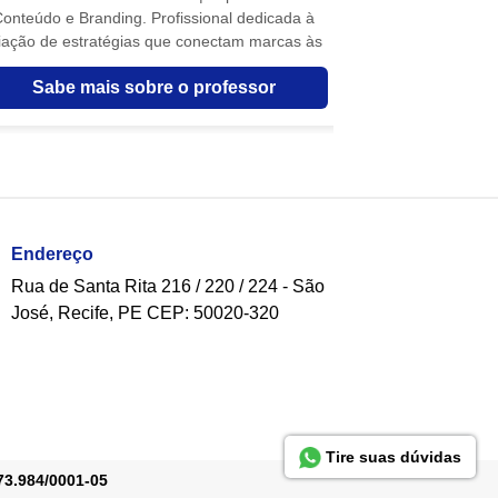
onteúdo e Branding. Profissional dedicada à
começou sua jor
iação de estratégias que conectam marcas às
mãe, onde desco
pessoas de forma autêntica, criativa e
ingredientes si
Sabe mais sobre o professor
Sabe mai
impactante. Tamyris Pacas Jornalista | Pós-
longo dos anos, 
aduada em Comunicação para Mídias Digitais.
de técnicas e ao 
Especialista em planejamento digital, com
sua receita exclu
experiência em copywriting e produção de
como “o melhor 
conteúdo otimizado para SEO, voltado para
de empreendedo
resultados e engajamento.
artesanais, Ana 
através de curso
confeiteiros e i
Endereço
dos doces. Seu 
Rua de Santa Rita 216 / 220 / 224 - São
sobremesas: el
José, Recife, PE CEP: 50020-320
conta uma histór
e cria conexõe
Insta
Tire suas dúvidas
73.984/0001-05