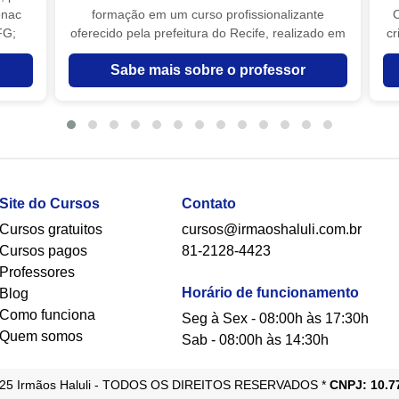
enac
formação em um curso profissionalizante
C
FG;
oferecido pela prefeitura do Recife, realizado em
cr
zas e
um centro comunitário do meu bairro. Mas
Sabe mais sobre o professor
 curso
desde os meus 12 anos já fazia bolos para a
enos
família. Me especializei no Rio de Janeiro pela
gr
c PE,
empresa Celebrate, com os cursos intensivos de
arcas
Cake Designer I e II. Voltei após 17 dias e posso
curso
dizer que me tornei uma profissional completa.
as
Atuo em todas as áreas da confeitaria, tanto com
 doces
bicos, ganaches, chantilly, pasta americana,
cas,
doces finos, doces personalizados e chocolates,
Site do Cursos
Contato
ninho,
como também com pratos quentes nacionais.
Cursos gratuitos
cursos@irmaoshaluli.com.br
tura,
Me identifico também com os bolos esculpidos,
Cursos pagos
81-2128-4423
,
onde conquistei premiações nacionais e
Professores
ns e
internacionais. Ganhei o prêmio de Melhor do
Horário de funcionamento
Blog
gui
Show no Brasil Cake Show 2018, na Bahia, e a
medalha de ouro no Congresso Internacional de
Como funciona
Seg à Sex - 08:00h às 17:30h
Birmingham 2018. Possuo um conhecimento
Quem somos
Sab - 08:00h às 14:30h
imenso sobre chocolate e todos os seus
segredos. Lancei uma receita criada por mim na
025 Irmãos Haluli - TODOS OS DIREITOS RESERVADOS *
CNPJ: 10.7
Itália, o “Buttercream Transparente”. Fui