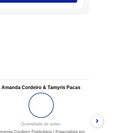
Amanda Cordeiro & Tamyris Pacas
›
Quantidade de aulas:
Qua
manda Cordeiro Publicitária | Especialista em
Apaixonada por co