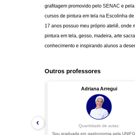
grafitagem promovido pelo SENAC e pela P
cursos de pintura em tela na Escolinha de
17 anos possuo meu próprio ateliê, onde mi
pintura em tela, gesso, madeira, arte sacr
conhecimento e inspirando alunos a desen
Outros professores
ias
Adriana Arregui
‹
 aulas:
Quantidade de aulas:
sanal
Sou graduada em gastronomia pela UNIFG