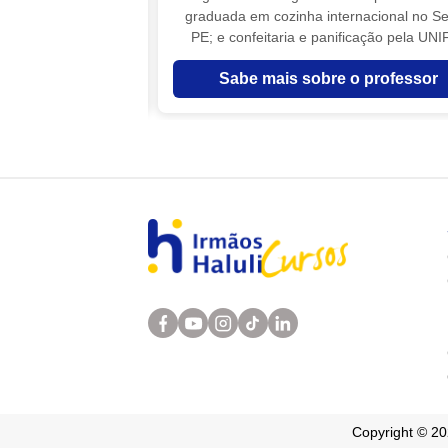
graduada em cozinha internacional no S
PE; e confeitaria e panificação pela UNI
tenho curso de formação em massas, piz
o professor
Sabe mais sobre o professor
doces italianos pela academia de Firense;
de formação em flores de açúcar em Bu
Aires. Atualmente, sou instrutora do Sena
do grupo Barry Callebaut e de diversas m
do setor da confeitaria nacional. Além do 
de tortas contemporâneas, ministro aul
demonstrativas e práticas de bolo de rolo,
finos com flores de açúcar, tortas clássi
técnicas de cobertura de tortas com chanti
flores de açúcar tamanho real e em minia
biscoitos com decoração diversificada
modelagem em pasta americana, macaro
chocolateria. Instagram: @adriana.arre
Copyright © 2